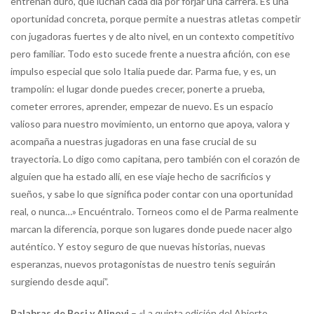
entrenan duro, que luchan cada día por forjar una carrera. Es una
oportunidad concreta, porque permite a nuestras atletas competir
con jugadoras fuertes y de alto nivel, en un contexto competitivo
pero familiar. Todo esto sucede frente a nuestra afición, con ese
impulso especial que solo Italia puede dar. Parma fue, y es, un
trampolín: el lugar donde puedes crecer, ponerte a prueba,
cometer errores, aprender, empezar de nuevo. Es un espacio
valioso para nuestro movimiento, un entorno que apoya, valora y
acompaña a nuestras jugadoras en una fase crucial de su
trayectoria. Lo digo como capitana, pero también con el corazón de
alguien que ha estado allí, en ese viaje hecho de sacrificios y
sueños, y sabe lo que significa poder contar con una oportunidad
real, o nunca…» Encuéntralo. Torneos como el de Parma realmente
marcan la diferencia, porque son lugares donde puede nacer algo
auténtico. Y estoy seguro de que nuevas historias, nuevas
esperanzas, nuevos protagonistas de nuestro tenis seguirán
surgiendo desde aquí”.
Palabras de Bosi y Alinovi
– «La quinta edición del Abierto