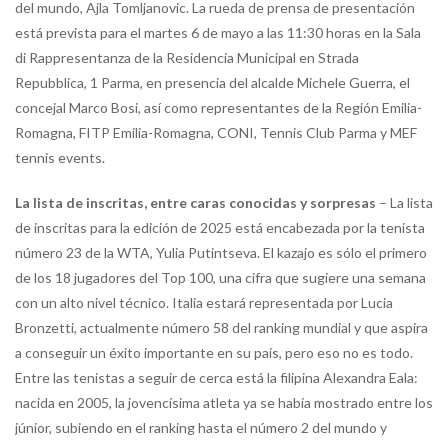
del mundo, Ajla Tomljanovic. La rueda de prensa de presentación
está prevista para el martes 6 de mayo a las 11:30 horas en la Sala
di Rappresentanza de la Residencia Municipal en Strada
Repubblica, 1 Parma, en presencia del alcalde Michele Guerra, el
concejal Marco Bosi, así como representantes de la Región Emilia-
Romagna, FITP Emilia-Romagna, CONI, Tennis Club Parma y MEF
tennis events.
La lista de inscritas, entre caras conocidas y sorpresas
– La lista
de inscritas para la edición de 2025 está encabezada por la tenista
número 23 de la WTA, Yulia Putintseva. El kazajo es sólo el primero
de los 18 jugadores del Top 100, una cifra que sugiere una semana
con un alto nivel técnico. Italia estará representada por Lucia
Bronzetti, actualmente número 58 del ranking mundial y que aspira
a conseguir un éxito importante en su país, pero eso no es todo.
Entre las tenistas a seguir de cerca está la filipina Alexandra Eala:
nacida en 2005, la jovencísima atleta ya se había mostrado entre los
júnior, subiendo en el ranking hasta el número 2 del mundo y