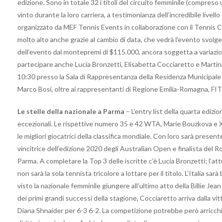
edizione. Sono in totale 32 i titoli del circuito femminile (compres
vinto durante la loro carriera, a testimonianza dell’incredibile live
organizzato da MEF Tennis Events in collaborazione con il Tennis Club 
molto alto anche grazie al cambio di data, che vedrà l’evento svolger
dell’evento dal montepremi di $115.000, ancora soggetta a variazioni
partecipare anche Lucia Bronzetti, Elisabetta Cocciaretto e Martin
10:30 presso la Sala di Rappresentanza della Residenza Municipale 
Marco Bosi, oltre ai rappresentanti di Regione Emilia-Romagna, 
Le stelle della nazionale a Parma
– L’entry list della quarta edi
eccezionali. Le rispettive numero 35 e 42 WTA, Marie Bouzkova e Xi
le migliori giocatrici della classifica mondiale. Con loro sarà pre
vincitrice dell’edizione 2020 degli Australian Open e finalista del 
Parma. A completare la Top 3 delle iscritte c’è Lucia Bronzetti; l’at
non sarà la sola tennista tricolore a lottare per il titolo. L’Italia 
visto la nazionale femminile giungere all’ultimo atto della Billie J
dei primi grandi successi della stagione, Cocciaretto arriva dalla 
Diana Shnaider per 6-3 6-2. La competizione potrebbe però arricchirsi