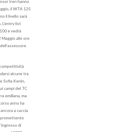
ponsor Iren hanno
maggio, il WTA 125
 il livello sarà
L’entry list
 100 e vedrà
2 Maggio alle ore
 dell’assessore
 competitività
darsi alcune tra
e Sofia Kenin,
sui campi del TC
rra emiliana, ma
 scorso anno ha
 ancora a caccia
la promettente
l’ingresso di