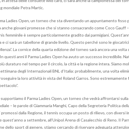
 in attesa delle consuete wild card, ci sarà anche la campionessa del tor
ing mondiale Petra Martic.
arma Ladies Open, un torneo che sta diventando un appuntamento fisso per
 ma anche giovani promesse che si stanno consacrando come Coco Gauff – 
nnis femminile è sempre particolarmente gradito dai parmigiani. Quest’ann
a e ci sarà un tabellone di grande livello. Questo perché sono le giocatri
llenza”. La cornice della quarta edizione del torneo sarà ancora una volta 
n questi anni il Parma Ladies Open ha avuto un successo incredibile. Na
uraturo nel tempo per il circolo, la città e la regione intera. Siamo mol
ettimana degli Internazionali BNL d’Italia: probabilmente, una volta elim
oseguire la loro attività in vista del Roland Garros. Sono estremamente f
pettacolo”.
upportiamo il Parma Ladies Open, un torneo che vedrà affrontarsi sulla 
iale – le parole di Giammaria Manghi, Capo della Segreteria Politica dell
promossi dalla Regione, il tennis occupa un posto di rilievo, con diversi i
 quest’anno a settembre, all’Unipol Arena di Casalecchio di Reno. Il Pa
zione dello sport di genere, stiamo cercando di riservare adeguata attenzion