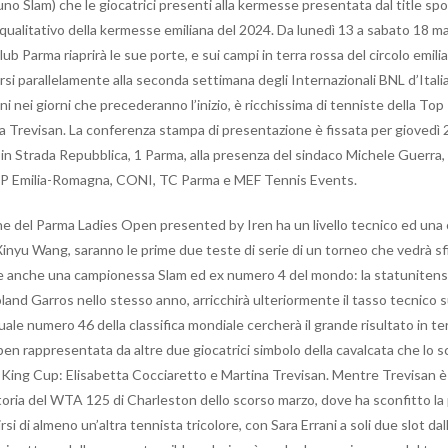
o uno Slam) che le giocatrici presenti alla kermesse presentata dal title s
llo qualitativo della kermesse emiliana del 2024. Da lunedì 13 a sabato 18 
Parma riaprirà le sue porte, e sui campi in terra rossa del circolo emiliano
si parallelamente alla seconda settimana degli Internazionali BNL d’Italia. 
 nei giorni che precederanno l’inizio, è ricchissima di tenniste della Top
a Trevisan. La conferenza stampa di presentazione è fissata per giovedì 
in Strada Repubblica, 1 Parma, alla presenza del sindaco Michele Guerra,
FITP Emilia-Romagna, CONI, TC Parma e MEF Tennis Events.
zione del Parma Ladies Open presented by Iren ha un livello tecnico ed una
nyu Wang, saranno le prime due teste di serie di un torneo che vedrà sfi
sente anche una campionessa Slam ed ex numero 4 del mondo: la statunitens
Roland Garros nello stesso anno, arricchirà ulteriormente il tasso tecnico 
tuale numero 46 della classifica mondiale cercherà il grande risultato in te
sarà ben rappresentata da altre due giocatrici simbolo della cavalcata che lo
ean King Cup: Elisabetta Cocciaretto e Martina Trevisan. Mentre Trevisan è
vittoria del WTA 125 di Charleston dello scorso marzo, dove ha sconfitto 
 di almeno un’altra tennista tricolore, con Sara Errani a soli due slot dal