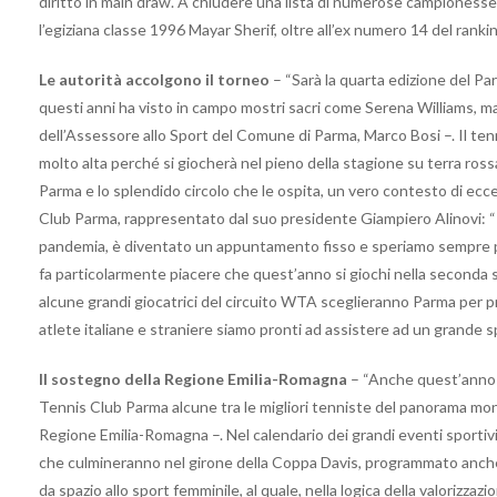
diritto in main draw. A chiudere una lista di numerose campionesse,
l’egiziana classe 1996 Mayar Sherif, oltre all’ex numero 14 del rank
Le autorità accolgono il torneo
– “Sarà la quarta edizione del P
questi anni ha visto in campo mostri sacri come Serena Williams,
dell’Assessore allo Sport del Comune di Parma, Marco Bosi –. Il te
molto alta perché si giocherà nel pieno della stagione su terra ross
Parma e lo splendido circolo che le ospita, un vero contesto di ecce
Club Parma, rappresentato dal suo presidente Giampiero Alinovi: “I
pandemia, è diventato un appuntamento fisso e speriamo sempre più d
fa particolarmente piacere che quest’anno si giochi nella seconda s
alcune grandi giocatrici del circuito WTA sceglieranno Parma per pr
atlete italiane e straniere siamo pronti ad assistere ad un grande s
Il sostegno della Regione Emilia-Romagna
– “Anche quest’anno s
Tennis Club Parma alcune tra le migliori tenniste del panorama mond
Regione Emilia-Romagna –. Nel calendario dei grandi eventi sportivi 
che culmineranno nel girone della Coppa Davis, programmato anche
da spazio allo sport femminile, al quale, nella logica della valorizza