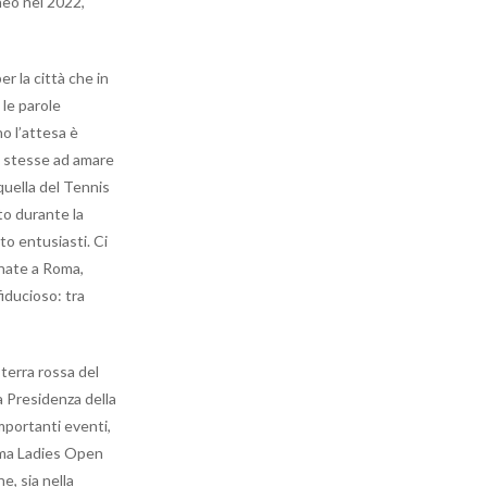
neo nel 2022,
 la città che in
le parole
o l’attesa è
ci stesse ad amare
quella del Tennis
to durante la
to entusiasti. Ci
inate a Roma,
iducioso: tra
terra rossa del
a Presidenza della
mportanti eventi,
rma Ladies Open
e, sia nella