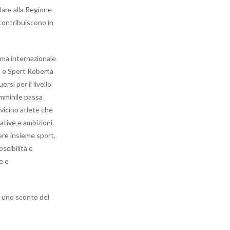
lare alla Regione
contribuiscono in
ama internazionale
io e Sport Roberta
rsi per il livello
emminile passa
 vicino atlete che
ative e ambizioni.
ere insieme sport,
scibilità e
e e
e uno sconto del