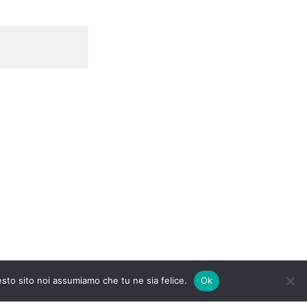
esto sito noi assumiamo che tu ne sia felice.
Ok