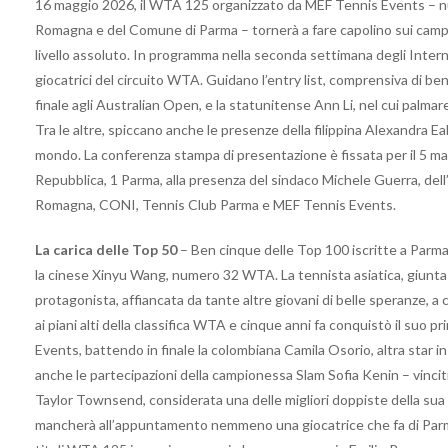
16 maggio 2026, il WTA 125 organizzato da MEF Tennis Events – nu
Romagna e del Comune di Parma – tornerà a fare capolino sui campi 
livello assoluto. In programma nella seconda settimana degli Interna
giocatrici del circuito WTA. Guidano l’entry list, comprensiva di be
finale agli Australian Open, e la statunitense Ann Li, nel cui palm
Tra le altre, spiccano anche le presenze della filippina Alexandra 
mondo. La conferenza stampa di presentazione è fissata per il 5 ma
Repubblica, 1 Parma, alla presenza del sindaco Michele Guerra, del
Romagna, CONI, Tennis Club Parma e MEF Tennis Events.
La carica delle Top 50
– Ben cinque delle Top 100 iscritte a Parma
la cinese Xinyu Wang, numero 32 WTA. La tennista asiatica, giunta tr
protagonista, affiancata da tante altre giovani di belle speranze, a
ai piani alti della classifica WTA e cinque anni fa conquistò il suo
Events, battendo in finale la colombiana Camila Osorio, altra star in 
anche le partecipazioni della campionessa Slam Sofia Kenin – vincit
Taylor Townsend, considerata una delle migliori doppiste della sua 
mancherà all’appuntamento nemmeno una giocatrice che fa di Parma 