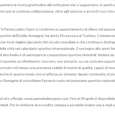
imere la nostra gratitudine alle istituzioni che ci supportano, in partico
 per la continua collaborazione, oltre agli sponsor e ai nostri soci che 
“Il Parma Ladies Open si conferma un appuntamento di rilievo nel panor
i sportivi dell’Emilia-Romagna”, ha detto l’Assessora al Turismo, Commerc
 tra le migliori giocatrici del circuito mondiale e che continua a distingue
ella città nel calendario sportivo internazionale. Il sostegno allo sport f
i alto livello e di valorizzare le competizioni sportive femminili. Vedere da
vani sportive un riferimento concreto, non astratto, su cui costruire aspett
uire nel tempo una presenza stabile di eventi di qualità, capaci di ten
È anche in questo modo che si rafforza un sistema: dando continuità, ricono
ia-Romagna di consolidare il proprio ruolo nel panorama sportivo nazional
sul sito ufficiale, www.parmaladiesopen.com. Fino al 30 aprile è disponibil
er.it
. Per le richieste di accredito stampa è possibile inviare una e-mail a