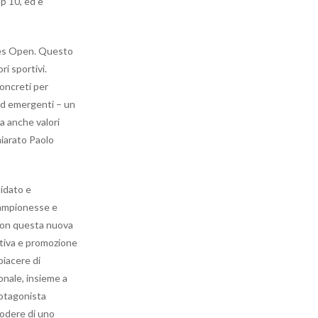
op 10, ed è
dies Open. Questo
ri sportivi.
oncreti per
 ed emergenti – un
a anche valori
hiarato Paolo
idato e
 campionesse e
 con questa nuova
ativa e promozione
piacere di
onale, insieme a
rotagonista
 godere di uno