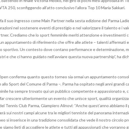
 battendo in finale Victoria Mboko, nel giro di pochi mesi approdata in T
TA 250, sconfiggendo all’atto conclusivo l’allora Top 10 Maria Sakkari.
i fa il suo ingresso come Main Partner nella sesta edizione del Parma La
ioni nel sostenere eventi di prestigio e nel valorizzare il talento e i valo
tner. Crediamo che lo sport femminile meriti attenzione e investimenti c
: un appuntamento di riferimento che offre alle atlete – talenti affermati
rso sportivo. Un contesto dove contano performance e determinazione, m
ri e che ci hanno guidato nell’avviare questa nuova partnership”, ha dic
s Open conferma quanto questo torneo sia ormai un appuntamento consol
re allo Sport del Comune di Parma –. Parma ha ospitato negli anni grandi
femminile ha sempre trovato qui un pubblico competente e appassionato e,
 far crescere ulteriormente un evento che unisce sport, qualità organizz
e del Tennis Club Parma, Giampiero Alinovi: “Anche quest’anno abbiamo il 
rà sui nostri campi alcune tra le migliori tenniste del panorama internazi
o si inserisce in una tradizione consolidata che vede il nostro circolo p
, e siamo lieti di accogliere le atlete e tutti gli appassionati che vorranno