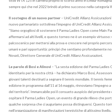
titoli WTA 125 in carriera proprio lo scorso anno in Emilia-Romagna,
sempre qui che nel 2022 brindò al primo successo nella categoria W
Il sostegno di un nuovo partner
– UniCredit Allianz Assicurazion
nuovo partenariato sottolinea l’impegno di UniCredit Allianz Assicuraz
“Siamo orgogliosi di sostenere il Parma Ladies Open come Main Par
affermarsi ad alti livelli, e questo torneo ne è un esempio virtuoso
palcoscenico per mettersi alla prova e crescere nel proprio perco
umani e pari opportunità: principi che sentiamo profondamente nost
Novati, Direttore Generale di UniCredit Allianz Assicurazioni.
Le parole di Bosi e Alinovi
– “La sesta edizione del Parma Ladie
identitario per la nostra città – ha dichiarato Marco Bosi, Assesso
giovani talenti destinati a segnare il tennis mondiale. Il tennis 
edizione in programma dall’11 al 16 maggio, rinnoviamo l’impegno a
del territorio”. Immancabile poi il consueto auspicio del president
ospitare il Parma Ladies Open, un evento di grande rilievo che porte
qualche sorpresa che ci auguriamo possa distinguersi. Questo torne
nell’organizzazione di manifestazioni tennistiche di altissimo livello