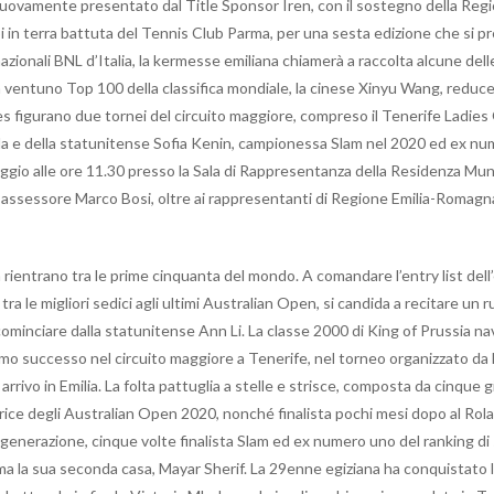
ovamente presentato dal Title Sponsor Iren, con il sostegno della Regi
in terra battuta del Tennis Club Parma, per una sesta edizione che si p
zionali BNL d’Italia, la kermesse emiliana chiamerà a raccolta alcune delle
n ventuno Top 100 della classifica mondiale, la cinese Xinyu Wang, reduce 
ares figurano due tornei del circuito maggiore, compreso il Tenerife Ladie
Eala e della statunitense Sofia Kenin, campionessa Slam nel 2020 ed ex n
ggio alle ore 11.30 presso la Sala di Rappresentanza della Residenza Muni
l’assessore Marco Bosi, oltre ai rappresentanti di Regione Emilia-Romagna
 rientrano tra le prime cinquanta del mondo. A comandare l’entry list dell
a le migliori sedici agli ultimi Australian Open, si candida a recitare un 
 cominciare dalla statunitense Ann Li. La classe 2000 di King of Prussia n
 primo successo nel circuito maggiore a Tenerife, nel torneo organizzato d
arrivo in Emilia. La folta pattuglia a stelle e strisce, composta da cinque g
rice degli Australian Open 2020, nonché finalista pochi mesi dopo al Rola
generazione, cinque volte finalista Slam ed ex numero uno del ranking di 
la sua seconda casa, Mayar Sherif. La 29enne egiziana ha conquistato l’