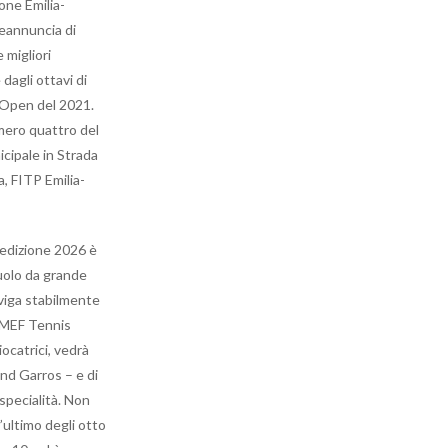
one Emilia-
reannuncia di
 migliori
dagli ottavi di
s Open del 2021.
umero quattro del
cipale in Strada
, FITP Emilia-
’edizione 2026 è
ruolo da grande
aviga stabilmente
a MEF Tennis
iocatrici, vedrà
nd Garros – e di
specialità. Non
ultimo degli otto