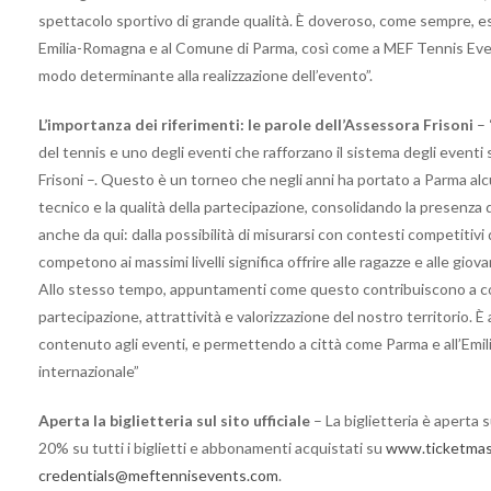
spettacolo sportivo di grande qualità. È doveroso, come sempre, espr
Emilia-Romagna e al Comune di Parma, così come a MEF Tennis Events
modo determinante alla realizzazione dell’evento”.
L’importanza dei riferimenti: le parole dell’Assessora Frisoni
– 
del tennis e uno degli eventi che rafforzano il sistema degli event
Frisoni –. Questo è un torneo che negli anni ha portato a Parma alcune
tecnico e la qualità della partecipazione, consolidando la presenza d
anche da qui: dalla possibilità di misurarsi con contesti competitivi d
competono ai massimi livelli significa offrire alle ragazze e alle gio
Allo stesso tempo, appuntamenti come questo contribuiscono a costr
partecipazione, attrattività e valorizzazione del nostro territorio. 
contenuto agli eventi, e permettendo a città come Parma e all’Emil
internazionale”
Aperta la biglietteria sul sito ufficiale
– La biglietteria è aperta 
20% su tutti i biglietti e abbonamenti acquistati su
www.ticketmast
credentials@meftennisevents.com
.