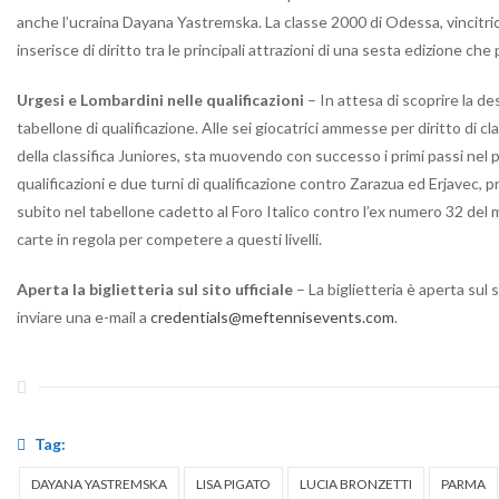
anche l’ucraina Dayana Yastremska. La classe 2000 di Odessa, vincitrice
inserisce di diritto tra le principali attrazioni di una sesta edizione ch
Urgesi e Lombardini nelle qualificazioni
– In attesa di scoprire la de
tabellone di qualificazione. Alle sei giocatrici ammesse per diritto di 
della classifica Juniores, sta muovendo con successo i primi passi nel 
qualificazioni e due turni di qualificazione contro Zarazua ed Erjavec, 
subito nel tabellone cadetto al Foro Italico contro l’ex numero 32 del
carte in regola per competere a questi livelli.
Aperta la biglietteria sul sito ufficiale
– La biglietteria è aperta sul
inviare una e-mail a
credentials@meftennisevents.com
.
Tag:
DAYANA YASTREMSKA
LISA PIGATO
LUCIA BRONZETTI
PARMA