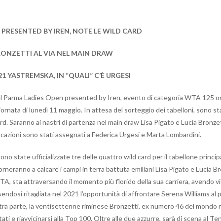
 PRESENTED BY IREN, NOTE LE WILD CARD
RONZETTI AL VIA NEL MAIN DRAW
21 YASTREMSKA, IN “QUALI” C’È URGESI
 del Parma Ladies Open presented by Iren, evento di categoria WTA 125 
ornata di lunedì 11 maggio. In attesa del sorteggio dei tabelloni, sono sta
d. Saranno ai nastri di partenza nel main draw Lisa Pigato e Lucia Bronzett
cazioni sono stati assegnati a Federica Urgesi e Marta Lombardini.
 sono state ufficializzate tre delle quattro wild card per il tabellone princ
neranno a calcare i campi in terra battuta emiliani Lisa Pigato e Lucia Br
sta attraversando il momento più florido della sua carriera, avendo vint
ssendosi ritagliata nel 2021 l’opportunità di affrontare Serena Williams a
tra parte, la ventisettenne riminese Bronzetti, ex numero 46 del mondo ne
tati e riavvicinarsi alla Top 100. Oltre alle due azzurre, sarà di scena al 