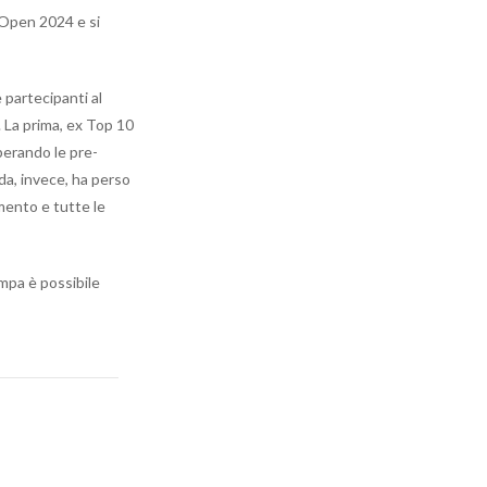
n Open 2024 e si
e partecipanti al
. La prima, ex Top 10
perando le pre-
nda, invece, ha perso
mento e tutte le
ampa è possibile