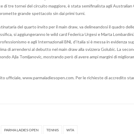
 di tre tornei del circuito maggiore, è stata semifinalista agli Australia
e promette grande spettacolo sin dai primi turni.
stinataria del quarto invito per il main draw, va delineandosi il quadro dell
classifica, si aggiungeranno le wild card Federica Urgesi e Marta Lombardini
professionismo e agli Internazionali BNL d’Italia si è messa in evidenza su
prima di arrendersi al debutto nel main draw alla svizzera Golubic. La seco
 mondo Ajla Tomljanovic, mostrando però di avere ampi margini di migliora
 sito ufficiale, www.parmaladiesopen.com. Per le richieste di accredito st
PARMA LADIES OPEN
TENNIS
WTA