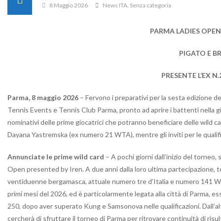
8 Maggio 2026
News ITA
,
Senza categoria
PARMA LADIES OPEN
PIGATO E B
PRESENTE L’EX N.
Parma, 8 maggio 2026
– Fervono i preparativi per la sesta edizione
Tennis Events e Tennis Club Parma, pronto ad aprire i battenti nella gi
nominativi delle prime giocatrici che potranno beneficiare delle wild car
Dayana Yastremska (ex numero 21 WTA), mentre gli inviti per le qualifi
Annunciate le prime wild card
– A pochi giorni dall’inizio del torneo,
Open presented by Iren. A due anni dalla loro ultima partecipazione, tor
ventiduenne bergamasca, attuale numero tre d’Italia e numero 141 WTA, 
primi mesi del 2026, ed è particolarmente legata alla città di Parma, e
250, dopo aver superato Kung e Samsonova nelle qualificazioni. Dall’al
cercherà di sfruttare il torneo di Parma per ritrovare continuità di risul