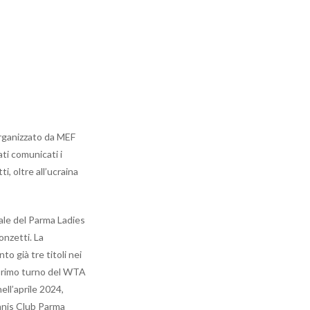
organizzato da MEF
ti comunicati i
i, oltre all’ucraina
ipale del Parma Ladies
onzetti. La
o già tre titoli nei
l primo turno del WTA
ll’aprile 2024,
Tennis Club Parma